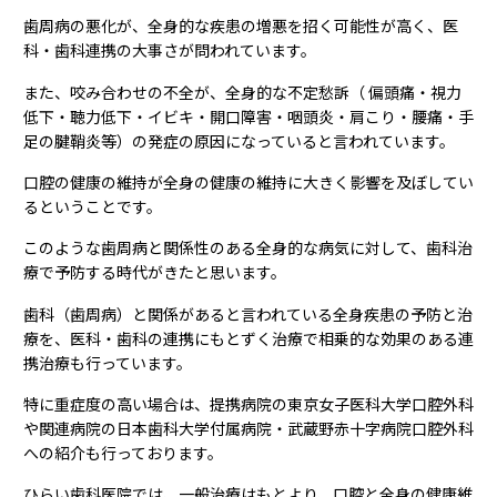
歯周病の悪化が、全身的な疾患の増悪を招く可能性が高く、医
科・歯科連携の大事さが問われています。
また、咬み合わせの不全が、全身的な不定愁訴（ 偏頭痛・視力
低下・聴力低下・イビキ・開口障害・咽頭炎・肩こり・腰痛・手
足の腱鞘炎等）の発症の原因になっていると言われています。
口腔の健康の維持が全身の健康の維持に大きく影響を及ぼしてい
るということです。
このような歯周病と関係性のある全身的な病気に対して、歯科治
療で予防する時代がきたと思います。
歯科（歯周病）と関係があると言われている全身疾患の予防と治
療を、医科・歯科の連携にもとずく治療で相乗的な効果のある連
携治療も行っています。
特に重症度の高い場合は、提携病院の東京女子医科大学口腔外科
や関連病院の日本歯科大学付属病院・武蔵野赤十字病院口腔外科
への紹介も行っております。
ひらい歯科医院では、一般治療はもとより、口腔と全身の健康維