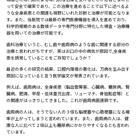
って安全で確実であり、この治療を進めることで以下に述べるよ
うな全身疾患との関連も視野にいれた診断と治療が可能となりま
す。また、当医院では最新の専門医療機器を導入を進めており、
科学的根拠のある数値データや専門分野に特化した検査・治療機
器を用いての治療が可能です。
歯科治療というと、むし歯や歯周病のような歯に関連する部分の
治療と思われがちですが、実はお口の中の病気が原因で,全身疾
患を誘発していることをご存知でしょうか？
最近の多くの研究の結果、口腔内環境の悪化は、万病を生み出す
原因になっていると言う医学論文が発表されています。
例えば、歯周病は、全身疾患（脳血管障害、心臓病、糖尿病、腎
臓病、肥満、早産・低体重児出産、リューマチ、骨祖鬆症等）と
の関連がはっきりしてきました。これが歯周病菌連鎖です。
歯周病の人は、そうでない人の３倍も脳梗塞や心筋梗塞になる確
率が上がってしまうと言われています。また、歯周病の人は、健
康な人に比べて２倍以上も糖尿病にかかりやすくなるとも言われ
ています。