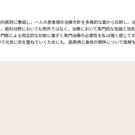
歯科医院に集結し、一人の患者様の治療方針を多角的な面から診断し、
て、歯科分野においても例外ではなく、治療において専門的な知識と技
専門医による相互的な診断に基ずく専門治療の必要性を私は強く感じて
市で元気に年を重ねていくためにも、歯周病と身体の関係について理解