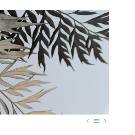


