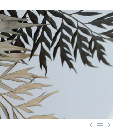


