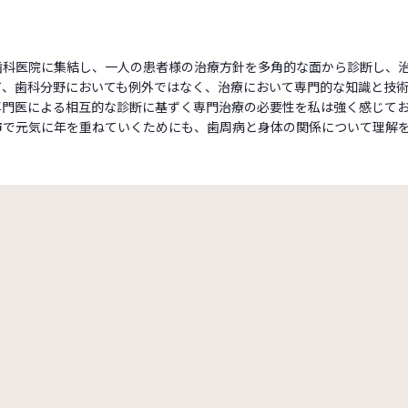
歯科医院に集結し、一人の患者様の治療方針を多角的な面から診断し、
て、歯科分野においても例外ではなく、治療において専門的な知識と技
専門医による相互的な診断に基ずく専門治療の必要性を私は強く感じて
市で元気に年を重ねていくためにも、歯周病と身体の関係について理解