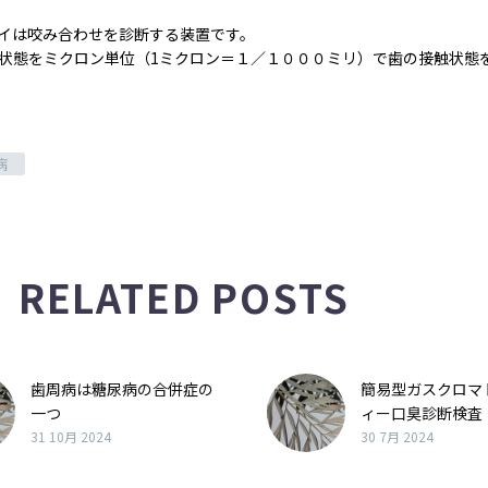
イは咬み合わせを診断する装置です。
状態をミクロン単位（1ミクロン＝１／１０００ミリ）で歯の接触状態
病
RELATED POSTS
歯周病は糖尿病の合併症の
簡易型ガスクロマ
一つ
ィー口臭診断検査
31 10月 2024
30 7月 2024