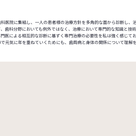
歯科医院に集結し、一人の患者様の治療方針を多角的な面から診断し、
て、歯科分野においても例外ではなく、治療において専門的な知識と技
専門医による相互的な診断に基ずく専門治療の必要性を私は強く感じて
市で元気に年を重ねていくためにも、歯周病と身体の関係について理解