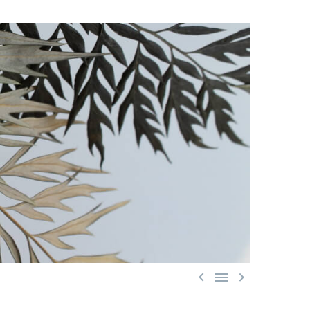


