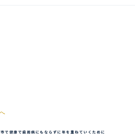
へ
鷹市で健康で歯周病にもならずに年を重ねていくために